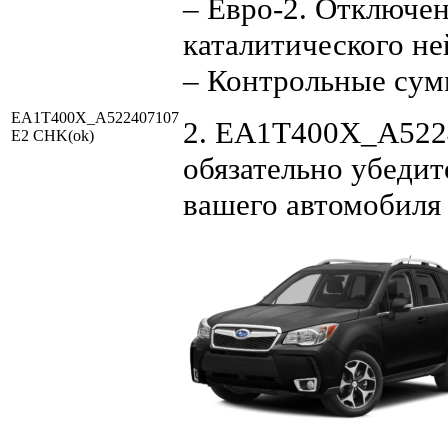
– Евро-2. Отключен
каталитического не
– Контрольные су
EA1T400X_A522407107
2. EA1T400X_A5224
E2 CHK(ok)
обязательно убедит
вашего автомобиля