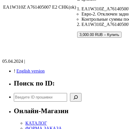
EA1W310Z A761405007 E2 CHK(ok)
EA1W310Z_A761405007_
Евро-2. Отключен задни
Контрольные суммы по
EA1W310Z_A761405007.b
3,000.00 RUB – Купить
05.04.2024 |
!
English version
Поиск по ID:
Поиск
Онлайн-Магазин
КАТАЛОГ
ФОРМА ЗАКАЗА