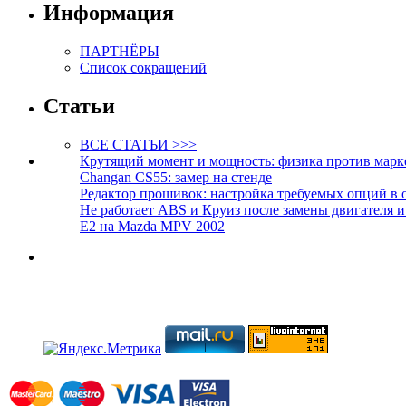
Информация
ПАРТНЁРЫ
Список сокращений
Статьи
ВСЕ СТАТЬИ >>>
Крутящий момент и мощность: физика против марк
Changan CS55: замер на стенде
Редактор прошивок: настройка требуемых опций в 
Не работает ABS и Круиз после замены двигателя 
E2 на Mazda MPV 2002