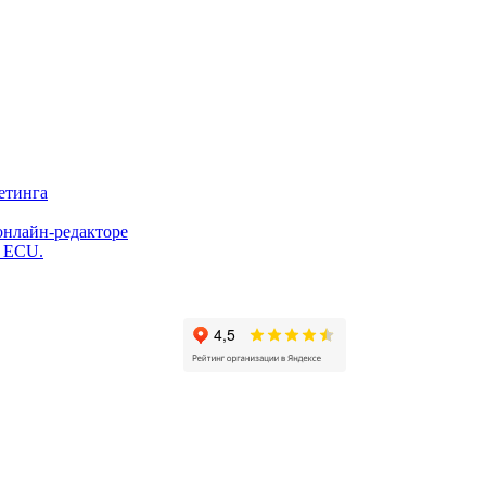
етинга
онлайн-редакторе
и ECU.