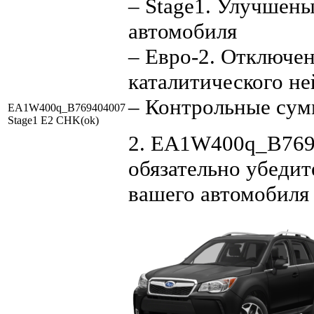
– Stage1. Улучшен
автомобиля
– Евро-2. Отключен
каталитического не
– Контрольные су
EA1W400q_B769404007
Stage1 E2 CHK(ok)
2. EA1W400q_B7694
обязательно убедит
вашего автомобиля