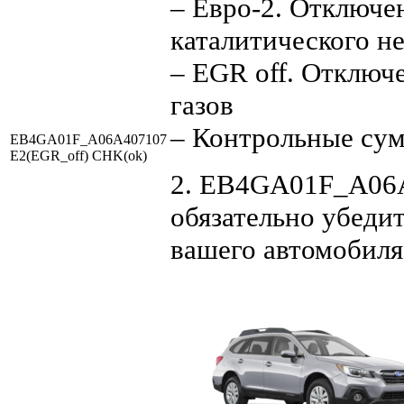
– Евро-2. Отключе
каталитического н
– EGR off. Отключ
газов
– Контрольные су
EB4GA01F_A06A407107
E2(EGR_off) CHK(ok)
2. EB4GA01F_A06A4
обязательно убедит
вашего автомобиля