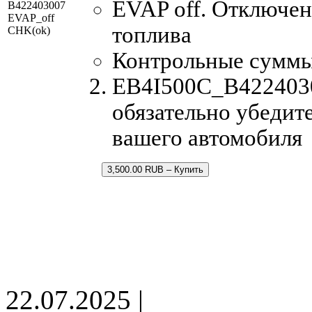
EVAP off. Отключен
B422403007
EVAP_off
топлива
CHK(ok)
Контрольные суммы
EB4I500C_B42240300
обязательно убедите
вашего автомобиля
3,500.00 RUB – Купить
22.07.2025 |