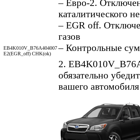
– Евро-2. Отключен
каталитического не
– EGR off. Отключ
газов
– Контрольные су
EB4K010V_B76A404007
E2(EGR_off) CHK(ok)
2. EB4K010V_B76A4
обязательно убедит
вашего автомобиля