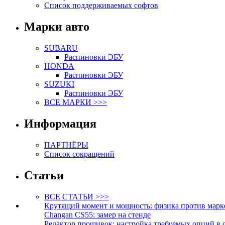
Список поддерживаемых софтов
Марки авто
SUBARU
Распиновки ЭБУ
HONDA
Распиновки ЭБУ
SUZUKI
Распиновки ЭБУ
ВСЕ МАРКИ >>>
Информация
ПАРТНЁРЫ
Список сокращений
Статьи
ВСЕ СТАТЬИ >>>
Крутящий момент и мощность: физика против марк
Changan CS55: замер на стенде
Редактор прошивок: настройка требуемых опций в 