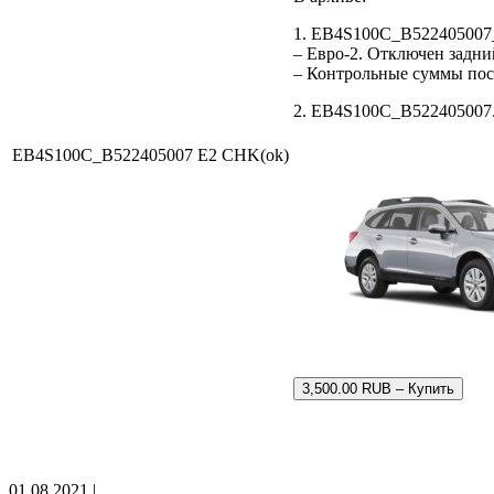
1. EB4S100C_B522405007
– Евро-2. Отключен задни
– Контрольные суммы по
2. EB4S100C_B522405007.b
EB4S100C_B522405007 E2 CHK(ok)
3,500.00 RUB – Купить
01.08.2021 |