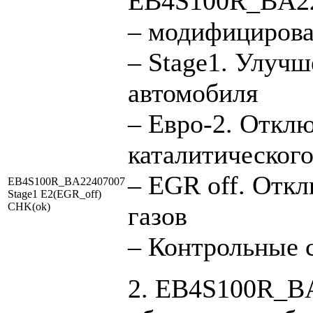
EB4S100R_BA22
– модифицирова
– Stage1. Улуч
автомобиля
– Евро-2. Отклю
каталитического
– EGR off. Отк
EB4S100R_BA22407007
Stage1 E2(EGR_off)
CHK(ok)
газов
– Контрольные 
2. EB4S100R_BA