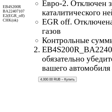
Евро-2. Отключен з
EB4S200R
каталитического не
BA22407107
E2(EGR_off)
EGR off. Отключен
CHK(ok)
газов
Контрольные сумм
EB4S200R_BA224071
обязательно убедит
вашего автомобиля
4,000.00 RUB – Купить