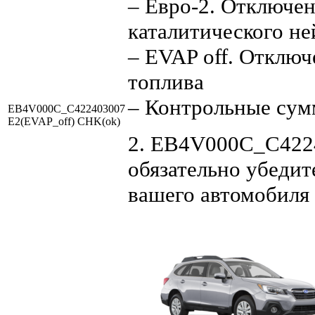
– Евро-2. Отключен
каталитического не
– EVAP off. Отключ
топлива
– Контрольные су
EB4V000C_C422403007
E2(EVAP_off) CHK(ok)
2. EB4V000C_C4224
обязательно убедит
вашего автомобиля