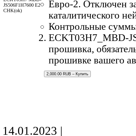
Евро-2. Отключен з
JS506F1H7600 E2
CHK(ok)
каталитического не
Контрольные суммы
ECKT03H7_MBD-JS5
прошивка, обязатель
прошивке вашего а
2,000.00 RUB – Купить
14.01.2023 |