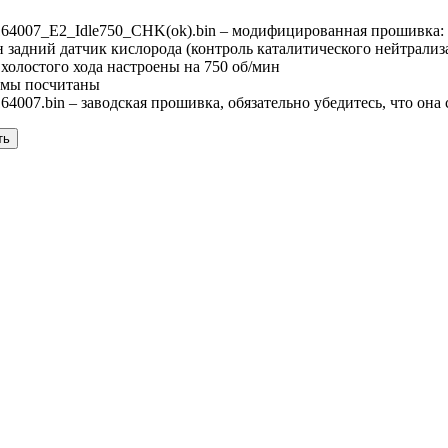
4007_E2_Idle750_CHK(ok).bin – модифицированная прошивка:
 задний датчик кислорода (контроль каталитического нейтрализ
 холостого хода настроены на 750 об/мин
ммы посчитаны
007.bin – заводская прошивка, обязательно убедитесь, что она
ть