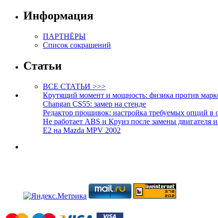
Информация
ПАРТНЁРЫ
Список сокращений
Статьи
ВСЕ СТАТЬИ >>>
Крутящий момент и мощность: физика против марк
Changan CS55: замер на стенде
Редактор прошивок: настройка требуемых опций в 
Не работает ABS и Круиз после замены двигателя 
E2 на Mazda MPV 2002