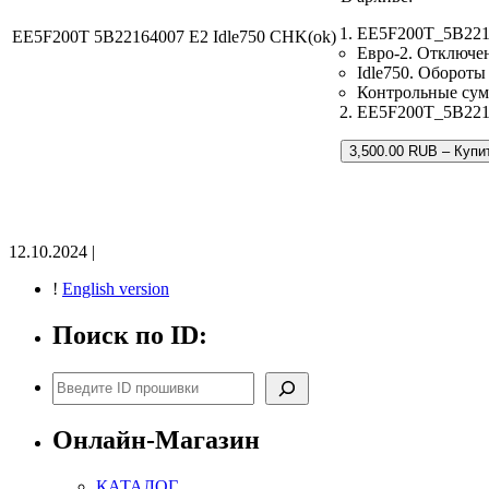
EE5F200T_5B2216
EE5F200T 5B22164007 E2 Idle750 CHK(ok)
Евро-2. Отключен
Idle750. Обороты
Контрольные су
EE5F200T_5B22164
3,500.00 RUB – Купи
12.10.2024 |
!
English version
Поиск по ID:
Поиск
Онлайн-Магазин
КАТАЛОГ