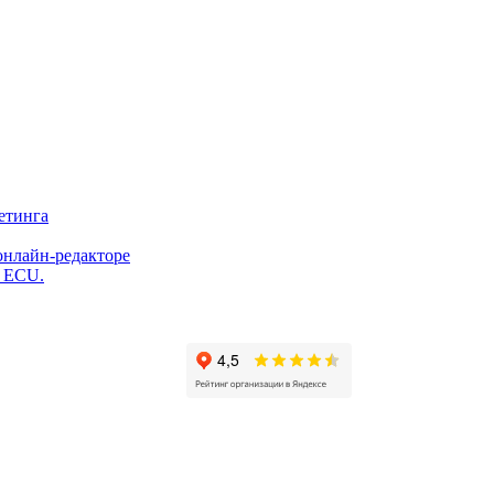
етинга
онлайн-редакторе
и ECU.