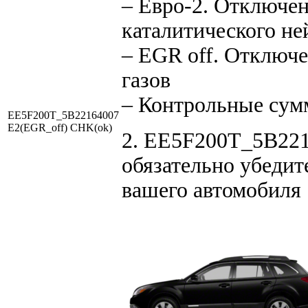
– Евро-2. Отключен
каталитического не
– EGR off. Отключ
газов
– Контрольные сум
EE5F200T_5B22164007
E2(EGR_off) CHK(ok)
2. EE5F200T_5B2216
обязательно убедит
вашего автомобиля