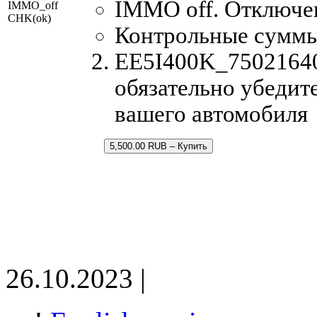
IMMO off. Отключе
IMMO_off
CHK(ok)
Контрольные сумм
EE5I400K_750216400
обязательно убедит
вашего автомобиля
5,500.00 RUB – Купить
26.10.2023 |