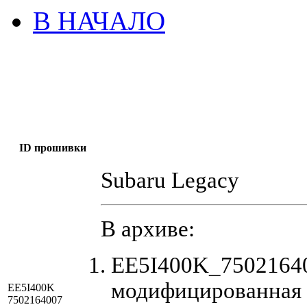
В НАЧАЛО
ID прошивки
Subaru Legacy
В архиве:
EE5I400K_75021640
модифицированная 
EE5I400K
7502164007