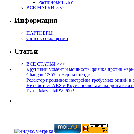
Распиновки ЭБУ
ВСЕ МАРКИ >>>
Информация
ПАРТНЁРЫ
Список сокращений
Статьи
ВСЕ СТАТЬИ >>>
Крутящий момент и мощность: физика против марк
Changan CS55: замер на стенде
Редактор прошивок: настройка требуемых опций в 
Не работает ABS и Круиз после замены двигателя 
E2 на Mazda MPV 2002