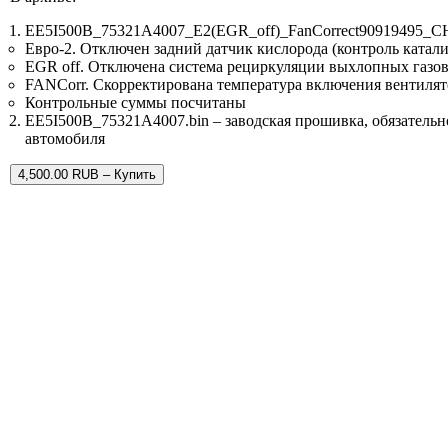
EE5I500B_75321A4007_E2(EGR_off)_FanCorrect90919495_CH
Евро-2. Отключен задний датчик кислорода (контроль катали
EGR off. Отключена система рециркуляции выхлопных газо
FANCorr. Скорректирована температура включения вентиля
Контрольные суммы посчитаны
EE5I500B_75321A4007.bin – заводская прошивка, обязательно
автомобиля
4,500.00 RUB – Купить