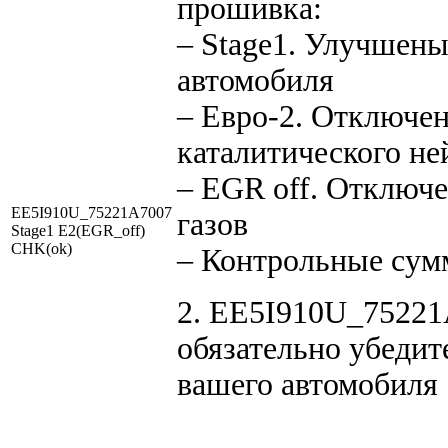
прошивка:
– Stage1. Улучшен
автомобиля
– Евро-2. Отключен
каталитического не
– EGR off. Отключ
EE5I910U_75221A7007
газов
Stage1 E2(EGR_off)
CHK(ok)
– Контрольные сум
2. EE5I910U_75221A
обязательно убедит
вашего автомобиля