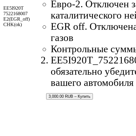
Евро-2. Отключен з
EE5I920T
каталитического не
7522168007
E2(EGR_off)
EGR off. Отключен
CHK(ok)
газов
Контрольные сумм
EE5I920T_75221680
обязательно убедит
вашего автомобиля
3,000.00 RUB – Купить