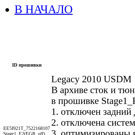
В НАЧАЛО
ID прошивки
Legacy 2010 USDM
В архиве сток и тюн
в прошивке Stage1_
1. отключен задний 
2. отключена систе
EE5I921T_7522168107
3. оптимизированы 
Stage1_E2(EGR_off)