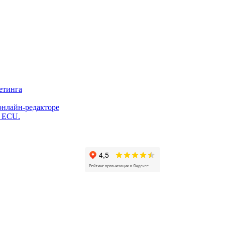
етинга
онлайн-редакторе
и ECU.