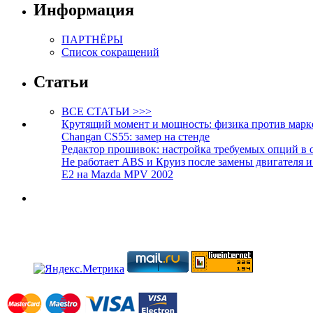
Информация
ПАРТНЁРЫ
Список сокращений
Статьи
ВСЕ СТАТЬИ >>>
Крутящий момент и мощность: физика против марк
Changan CS55: замер на стенде
Редактор прошивок: настройка требуемых опций в 
Не работает ABS и Круиз после замены двигателя 
E2 на Mazda MPV 2002