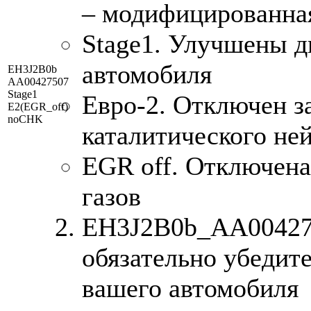
– модифицированна
Stage1. Улучшены д
автомобиля
EH3J2B0b
AA00427507
Stage1
Евро-2. Отключен з
E2(EGR_off)
noCHK
каталитического не
EGR off. Отключен
газов
EH3J2B0b_AA0042750
обязательно убедите
вашего автомобиля