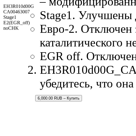
– модифицированн
EH3R010d00G
Stage1. Улучшены 
CA00463007
Stage1
E2(EGR_off)
Евро-2. Отключен 
noCHK
каталитического н
EGR off. Отключен
EH3R010d00G_CA00
убедитесь, что он
6,000.00 RUB – Купить