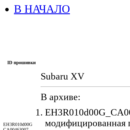
В НАЧАЛО
ID прошивки
Subaru XV
В архиве:
EH3R010d00G_CA00
модифицированная 
EH3R010d00G
CA00463007