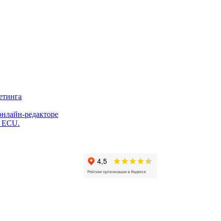
етинга
онлайн-редакторе
и ECU.