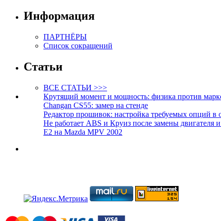
Информация
ПАРТНЁРЫ
Список сокращений
Статьи
ВСЕ СТАТЬИ >>>
Крутящий момент и мощность: физика против марк
Changan CS55: замер на стенде
Редактор прошивок: настройка требуемых опций в 
Не работает ABS и Круиз после замены двигателя 
E2 на Mazda MPV 2002