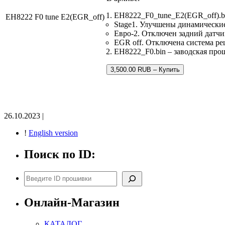
EH8222_F0_tune_E2(EGR_off).b
EH8222 F0 tune E2(EGR_off)
Stage1. Улучшены динамически
Евро-2. Отключен задний датчи
EGR off. Отключена система р
EH8222_F0.bin – заводская прош
3,500.00 RUB – Купить
26.10.2023 |
!
English version
Поиск по ID:
Поиск
Онлайн-Магазин
КАТАЛОГ