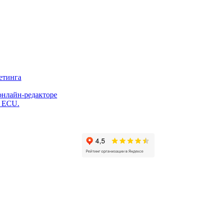
етинга
онлайн-редакторе
и ECU.