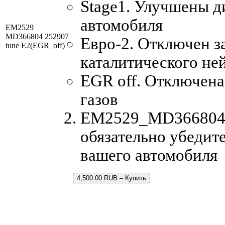
Stage1. Улучшены д
автомобиля
EM2529
MD366804 252907
Евро-2. Отключен з
tune E2(EGR_off)
каталитического не
EGR off. Отключен
газов
EM2529_MD366804_2
обязательно убедите
вашего автомобиля
4,500.00 RUB – Купить