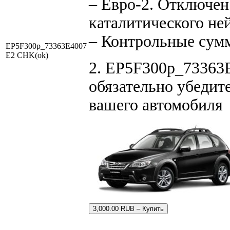
– Евро-2. Отключен
каталитического не
– Контрольные сум
EP5F300p_73363E4007
E2 CHK(ok)
2. EP5F300p_73363E
обязательно убедите
вашего автомобиля
3,000.00 RUB – Купить