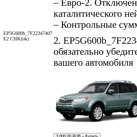
– Евро-2. Отключен
каталитического не
– Контрольные сум
EP5G600b_7F22347407
2. EP5G600b_7F2234
E2 CHK(ok)
обязательно убедит
вашего автомобиля
3,000.00 RUB – Купить