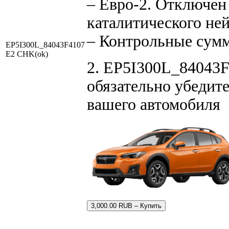
– Евро-2. Отключен
каталитического не
– Контрольные сум
EP5I300L_84043F4107
E2 CHK(ok)
2. EP5I300L_84043F
обязательно убедите
вашего автомобиля
3,000.00 RUB – Купить