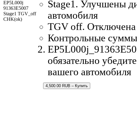
Stage1. Улучшены д
EP5L000j
91363E5007
автомобиля
Stage1 TGV_off
CHK(ok)
TGV off. Отключена
Контрольные суммы
EP5L000j_91363E500
обязательно убедите
вашего автомобиля
4,500.00 RUB – Купить