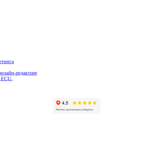
етинга
онлайн-редакторе
и ECU.