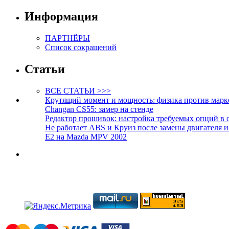
Информация
ПАРТНЁРЫ
Список сокращений
Статьи
ВСЕ СТАТЬИ >>>
Крутящий момент и мощность: физика против марк
Changan CS55: замер на стенде
Редактор прошивок: настройка требуемых опций в 
Не работает ABS и Круиз после замены двигателя 
E2 на Mazda MPV 2002