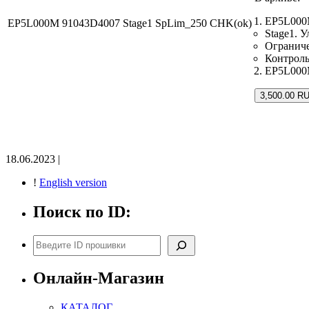
EP5L000
EP5L000M 91043D4007 Stage1 SpLim_250 CHK(ok)
Stage1. 
Ограниче
Контрол
EP5L000M
3,500.00 R
18.06.2023 |
!
English version
Поиск по ID:
Поиск
Онлайн-Магазин
КАТАЛОГ