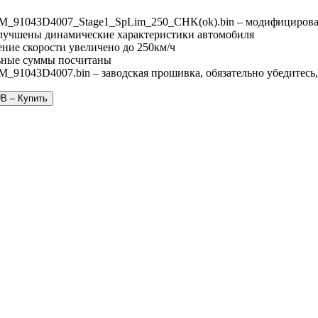
M_91043D4007_Stage1_SpLim_250_CHK(ok).bin – модифицирова
Улучшены динамические характеристики автомобиля
ние скорости увеличено до 250км/ч
ьные суммы посчитаны
_91043D4007.bin – заводская прошивка, обязательно убедитесь,
UB – Купить