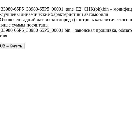
33980-65P5_33980-65P5_00001_tune_E2_CHK(ok).bin – модифиц
 Улучшены динамические характеристики автомобиля
 Отключен задний датчик кислорода (контроль каталитического 
льные суммы посчитаны
33980-65P5_33980-65P5_00001.bin – заводская прошивка, обязате
иля
RUB – Купить