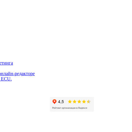
етинга
онлайн-редакторе
и ECU.