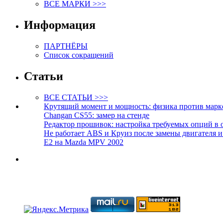
ВСЕ МАРКИ >>>
Информация
ПАРТНЁРЫ
Список сокращений
Статьи
ВСЕ СТАТЬИ >>>
Крутящий момент и мощность: физика против марк
Changan CS55: замер на стенде
Редактор прошивок: настройка требуемых опций в 
Не работает ABS и Круиз после замены двигателя 
E2 на Mazda MPV 2002