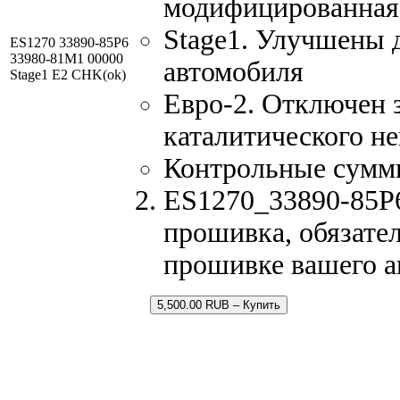
модифицированная
Stage1. Улучшены 
ES1270 33890-85P6
33980-81M1 00000
автомобиля
Stage1 E2 CHK(ok)
Евро-2. Отключен 
каталитического не
Контрольные сумм
ES1270_33890-85P6
прошивка, обязател
прошивке вашего а
5,500.00 RUB – Купить