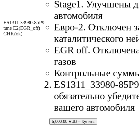
Stage1. Улучшены 
автомобиля
ES1311 33980-85P9
Евро-2. Отключен з
tune E2(EGR_off)
CHK(ok)
каталитического не
EGR off. Отключен
газов
Контрольные сумм
ES1311_33980-85P9.
обязательно убедит
вашего автомобиля
5,000.00 RUB – Купить