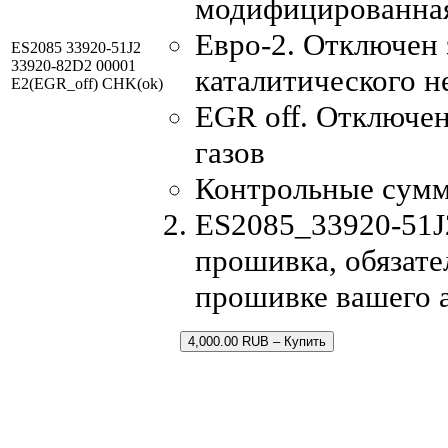
модифицированна
Евро-2. Отключен 
ES2085 33920-51J2
33920-82D2 00001
каталитического н
E2(EGR_off) CHK(ok)
EGR off. Отключе
газов
Контрольные сум
ES2085_33920-51J
прошивка, обязате
прошивке вашего 
4,000.00 RUB – Купить