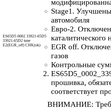
модифицированна
Stage1. Улучшены
автомобиля
Евро-2. Отключен
каталитического 
ES65D5 0002 33921-65D5
33921-65D2 tune
EGR off. Отключ
E2(EGR_off) CHK(ok)
газов
Контрольные сум
ES65D5_0002_339
прошивка, обязат
соответствует пр
ВНИМАНИЕ: Требу