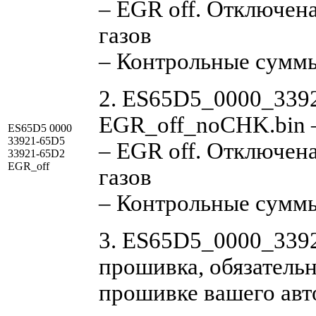
– EGR off. Отключен
газов
– Контрольные сумм
2. ES65D5_0000_339
EGR_off_noCHK.bin 
ES65D5 0000
33921-65D5
– EGR off. Отключен
33921-65D2
EGR_off
газов
– Контрольные суммы
3. ES65D5_0000_3392
прошивка, обязательн
прошивке вашего ав