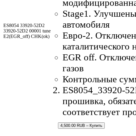
модифицированна
Stage1. Улучшены
автомобиля
ES8054 33920-52D2
33920-52D2 00001 tune
Евро-2. Отключен
E2(EGR_off) CHK(ok)
каталитического 
EGR off. Отключ
газов
Контрольные сум
ES8054_33920-52
прошивка, обязат
соответствует пр
4,500.00 RUB – Купить