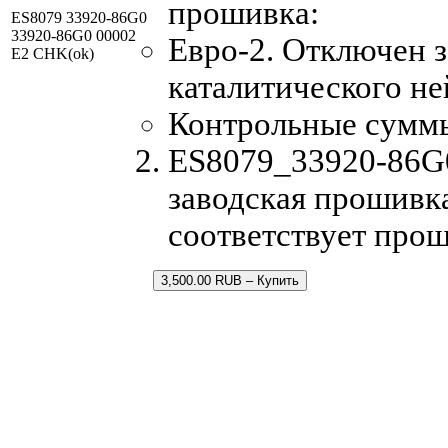
прошивка:
ES8079 33920-86G0
33920-86G0 00002
Евро-2. Отключен з
E2 CHK(ok)
каталитического не
Контрольные сумм
ES8079_33920-86G
заводская прошивка
соответствует про
3,500.00 RUB – Купить