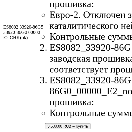
прошивка:
Евро-2. Отключен з
каталитического не
ES8082 33920-86G5
33920-86G0 00000
Контрольные сумм
E2 CHK(ok)
ES8082_33920-86G
заводская прошивка
соответствует про
ES8082_33920-86G
86G0_00000_E2_no
прошивка:
Контрольные сумм
3,500.00 RUB – Купить