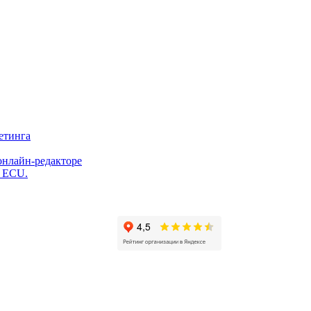
етинга
онлайн-редакторе
и ECU.