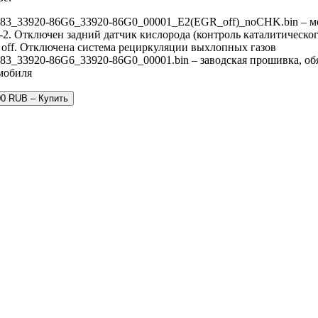
83_33920-86G6_33920-86G0_00001_E2(EGR_off)_noCHK.bin – м
-2. Отключен задний датчик кислорода (контроль каталитическог
off. Отключена система рециркуляции выхлопных газов
83_33920-86G6_33920-86G0_00001.bin – заводская прошивка, обя
мобиля
00 RUB – Купить