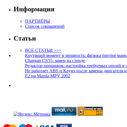
Информация
ПАРТНЁРЫ
Список сокращений
Статьи
ВСЕ СТАТЬИ >>>
Крутящий момент и мощность: физика против марк
Changan CS55: замер на стенде
Редактор прошивок: настройка требуемых опций в 
Не работает ABS и Круиз после замены двигателя 
E2 на Mazda MPV 2002