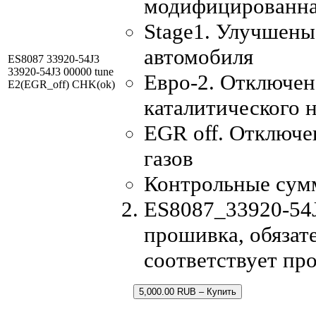
модифицированна
Stage1. Улучшены
автомобиля
ES8087 33920-54J3
33920-54J3 00000 tune
Евро-2. Отключен
E2(EGR_off) CHK(ok)
каталитического 
EGR off. Отключе
газов
Контрольные сум
ES8087_33920-54J
прошивка, обязате
соответствует пр
5,000.00 RUB – Купить