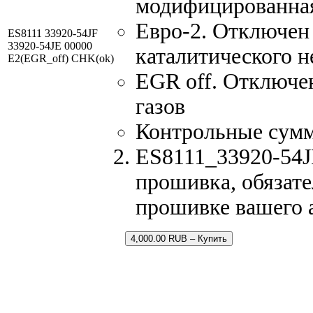
модифицированна
Евро-2. Отключен 
ES8111 33920-54JF
33920-54JE 00000
каталитического н
E2(EGR_off) CHK(ok)
EGR off. Отключе
газов
Контрольные сум
ES8111_33920-54J
прошивка, обязате
прошивке вашего 
4,000.00 RUB – Купить