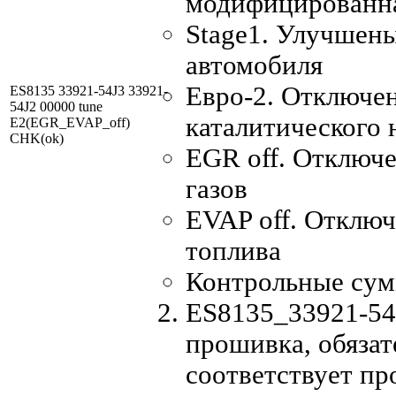
модифицированн
Stage1. Улучшен
автомобиля
Евро-2. Отключен
ES8135 33921-54J3 33921-
54J2 00000 tune
каталитического 
E2(EGR_EVAP_off)
CHK(ok)
EGR off. Отключ
газов
EVAP off. Отключ
топлива
Контрольные су
ES8135_33921-54J
прошивка, обязат
соответствует п