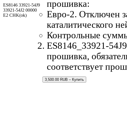
прошивка:
ES8146 33921-54J9
33921-54J2 00000
Евро-2. Отключен з
E2 CHK(ok)
каталитического не
Контрольные сумм
ES8146_33921-54J9_
прошивка, обязател
соответствует прош
3,500.00 RUB – Купить