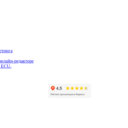
етинга
онлайн-редакторе
и ECU.