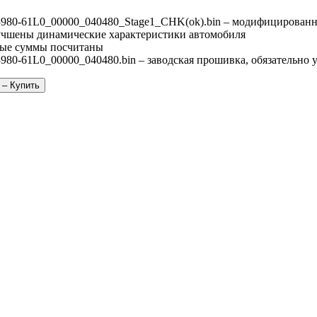
980-61L0_00000_040480_Stage1_CHK(ok).bin – модифицированн
лучшены динамические характеристики автомобиля
ые суммы посчитаны
80-61L0_00000_040480.bin – заводская прошивка, обязательно у
 – Купить