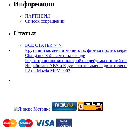
Информация
ПАРТНЁРЫ
Список сокращений
Статьи
ВСЕ СТАТЬИ >>>
Крутящий момент и мощность: физика против марк
Changan CS55: замер на стенде
Редактор прошивок: настройка требуемых опций в 
Не работает ABS и Круиз после замены двигателя 
E2 на Mazda MPV 2002