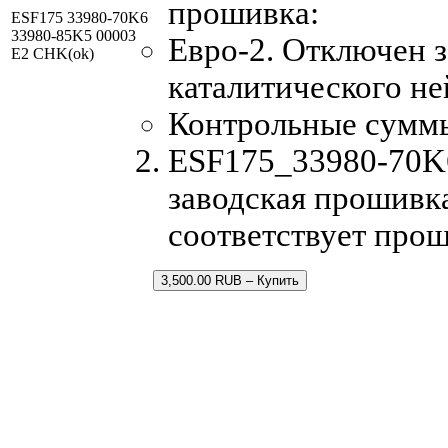
прошивка:
ESF175 33980-70K6
33980-85K5 00003
Евро-2. Отключен з
E2 CHK(ok)
каталитического не
Контрольные сумм
ESF175_33980-70K
заводская прошивка
соответствует про
3,500.00 RUB – Купить