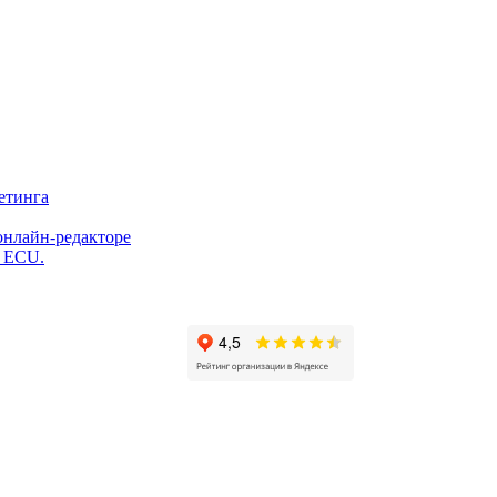
етинга
онлайн-редакторе
и ECU.