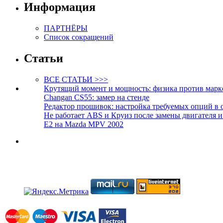
Информация
ПАРТНЁРЫ
Список сокращений
Статьи
ВСЕ СТАТЬИ >>>
Крутящий момент и мощность: физика против марк
Changan CS55: замер на стенде
Редактор прошивок: настройка требуемых опций в 
Не работает ABS и Круиз после замены двигателя 
E2 на Mazda MPV 2002