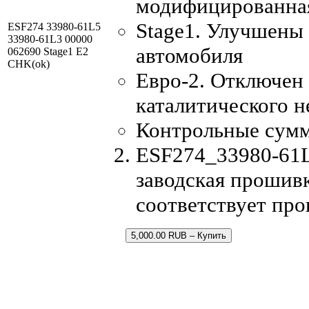
модифицированна
Stage1. Улучшены
ESF274 33980-61L5
33980-61L3 00000
автомобиля
062690 Stage1 E2
CHK(ok)
Евро-2. Отключен 
каталитического н
Контрольные сум
ESF274_33980-61L
заводская прошивк
соответствует пр
5,000.00 RUB – Купить