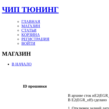
ЧИП ТЮНИНГ
ГЛАВНАЯ
МАГАЗИН
СТАТЬИ
КОРЗИНА
РЕГИСТРАЦИЯ
ВОЙТИ
МАГАЗИН
В НАЧАЛО
ID прошивки
В архиве сток иE2(EGR
В E2(EGR_off) сделано
1. Отключен задний датч