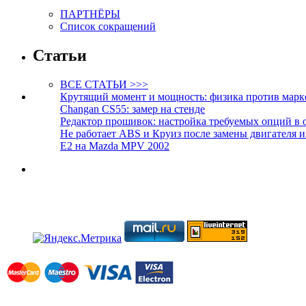
ПАРТНЁРЫ
Список сокращений
Статьи
ВСЕ СТАТЬИ >>>
Крутящий момент и мощность: физика против марк
Changan CS55: замер на стенде
Редактор прошивок: настройка требуемых опций в 
Не работает ABS и Круиз после замены двигателя 
E2 на Mazda MPV 2002