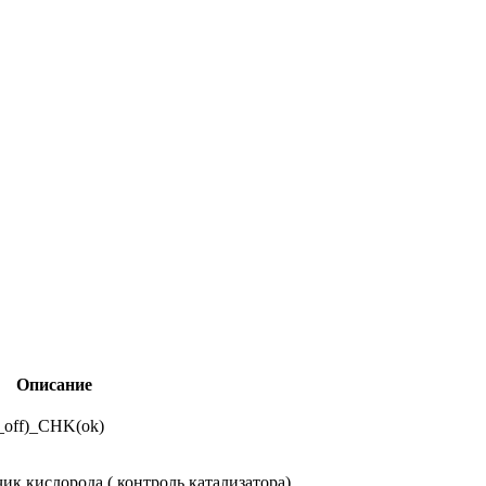
Описание
_off)_CHK(ok)
ик кислорода ( контроль катализатора)