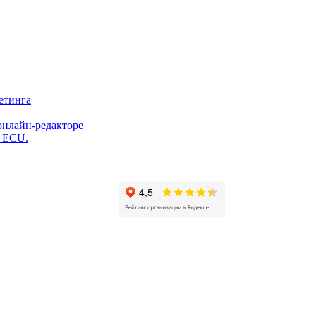
етинга
онлайн-редакторе
и ECU.