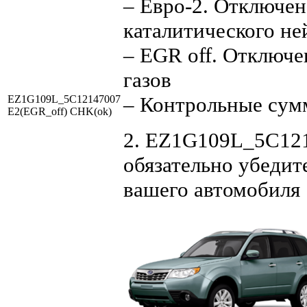
– Евро-2. Отключен
каталитического не
– EGR off. Отключ
газов
– Контрольные сум
EZ1G109L_5C12147007
E2(EGR_off) CHK(ok)
2. EZ1G109L_5C121
обязательно убедит
вашего автомобиля